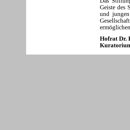
Das Stiftu
Geiste des S
und jungen
Gesellscha
ermöglichen
Hofrat Dr.
Kuratorium