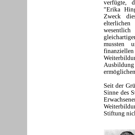
verfügte, 
"Erika Hing
Zweck dies
elterliche
wesentlich
gleicharti
mussten u
finanzielle
Weiterbildu
Ausbildung
ermöglichen
Seit der Gr
Sinne des S
Erwachsenen
Weiterbildu
Stiftung nic